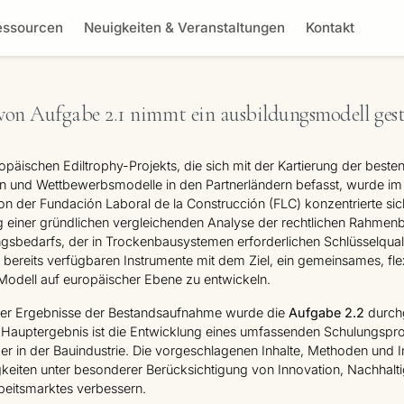
essourcen
Neuigkeiten & Veranstaltungen
Kontakt
von Aufgabe 2.1 nimmt ein ausbildungsmodell gest
päischen Ediltrophy-Projekts, die sich mit der Kartierung der beste
n und Wettbewerbsmodelle in den Partnerländern befasst, wurde im
on der Fundación Laboral de la Construcción (FLC) konzentrierte sic
g einer gründlichen vergleichenden Analyse der rechtlichen Rahme
ngsbedarfs, der in Trockenbausystemen erforderlichen Schlüsselqual
 bereits verfügbaren Instrumente mit dem Ziel, ein gemeinsames, fle
odell auf europäischer Ebene zu entwickeln.
der Ergebnisse der Bestandsaufnahme wurde die
Aufgabe 2.2
durch
 Hauptergebnis ist die Entwicklung eines umfassenden Schulungsp
er in der Bauindustrie. Die vorgeschlagenen Inhalte, Methoden und I
gkeiten unter besonderer Berücksichtigung von Innovation, Nachhalt
beitsmarktes verbessern.