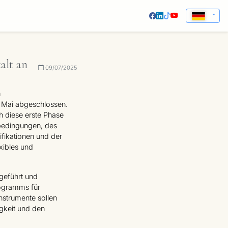
alt an
09/07/2025
n
 Mai abgeschlossen.
h diese erste Phase
nbedingungen, des
ifikationen und der
xibles und
geführt und
rogramms für
nstrumente sollen
igkeit und den